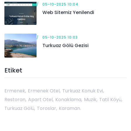
05-10-2025 10:04
Web Sitemiz Yenilendi
05-10-2025 10:03
Turkuaz Gölü Gezisi
Etiket
Ermenek,
Ermenek Otel,
Turkuaz Konuk Evi,
Restoran,
Apart Otel,
Konaklama,
Muzik,
Tatil Köyü,
Turkuaz Gölü,
Toroslar,
Karaman.